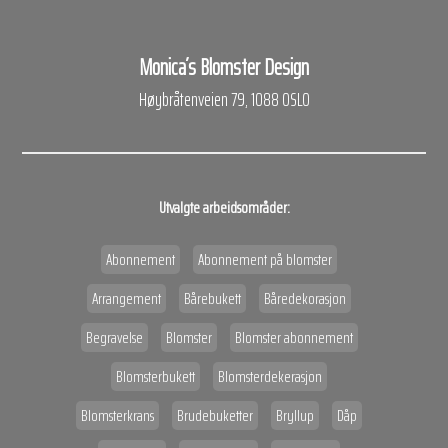
Monica´s Blomster Design
Høybråtenveien 79, 1088 OSLO
Utvalgte arbeidsområder:
Abonnement
Abonnement på blomster
Arrangement
Bårebukett
Båredekorasjon
Begravelse
Blomster
Blomster abonnement
Blomsterbukett
Blomsterdekerasjon
Blomsterkrans
Brudebuketter
Bryllup
Dåp